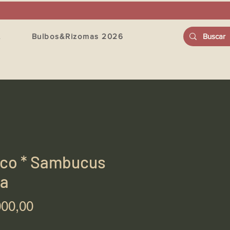
A
Bulbos&Rizomas 2026
co * Sambucus
ra
Precio
000,00