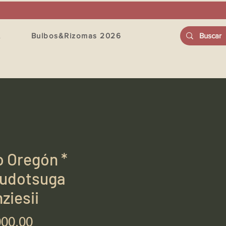
A
Bulbos&Rizomas 2026
o Oregón *
udotsuga
ziesii
Precio
000,00