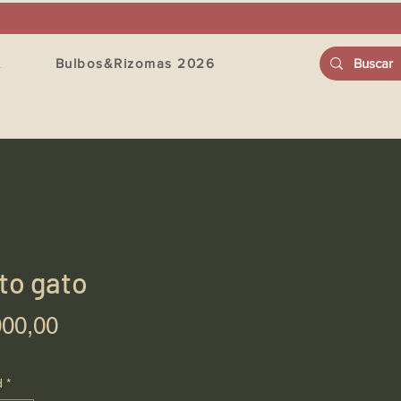
A
Bulbos&Rizomas 2026
to gato
Precio
000,00
d
*