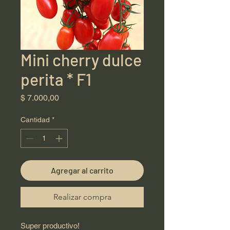
Mini cherry dulce
perita * F1
Precio
$ 7.000,00
Cantidad
*
Agregar al carrito
Realizar compra
Super productivo!