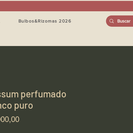
A
Bulbos&Rizomas 2026
ssum perfumado
nco puro
Precio
000,00